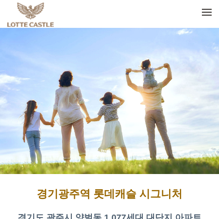
메뉴 건너뛰기
경기광주역 롯데캐슬 시그니처
경기도 광주시 양벌동 1,077세대 대단지 아파트